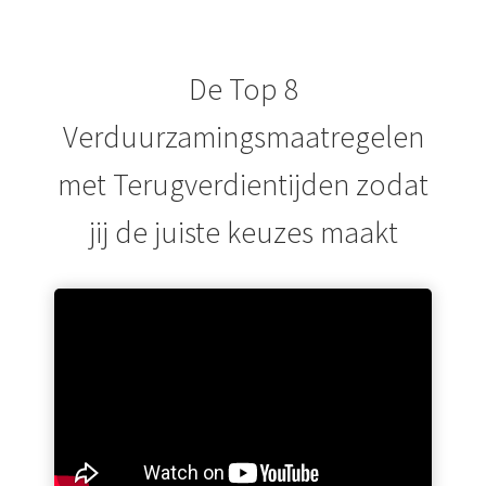
De Top 8
ngen
Verduurzamingsmaatregelen
 policy
met Terugverdientijden zodat
jij de juiste keuzes maakt
oneel
onele
s zijn
kelijk om
bsite te
ken. Ze
 gebruikt
asisfuncties
der deze