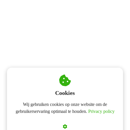
 op de
e. Hierdoor
 website-
ren
nte
enties
gebaseerd
 gedrag van
ezoeker.
uren
Cookies
Wij gebruiken cookies op onze website om de
gebruikerservaring optimaal te houden.
Privacy policy